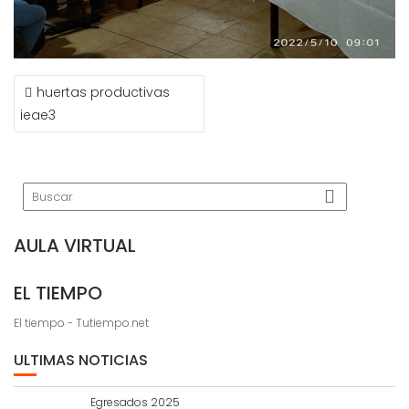
NAVEGACIÓN
huertas productivas
DE
ieae3
ENTRADAS
AULA VIRTUAL
EL TIEMPO
El tiempo - Tutiempo.net
ULTIMAS NOTICIAS
Egresados 2025