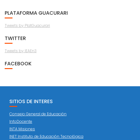
PLATAFORMA GUACURARI
Tweets by PlatGuacurari
TWITTER
Tweets by IEAEn3
FACEBOOK
SITIOS DE INTERES
Consejo General de Educación
InfoDocente
INTA Misiones
INET Instituto de Educación Tecnológica