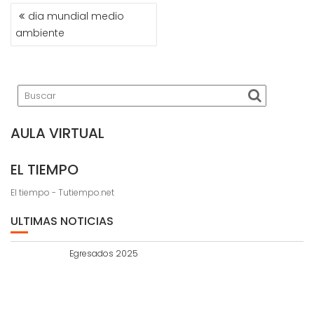
NAVEGACIÓN
dia mundial medio
DE
ambiente
ENTRADAS
AULA VIRTUAL
EL TIEMPO
El tiempo - Tutiempo.net
ULTIMAS NOTICIAS
Egresados 2025