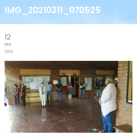
IMG_20210311_070525
12
Mar
2021