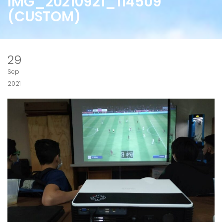
IMG_20210921_114509
(CUSTOM)
29
Sep
2021