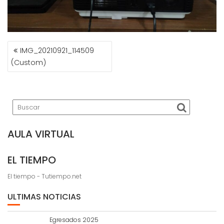
NAVEGACIÓN
IMG_20210921_114509
DE
(Custom)
ENTRADAS
AULA VIRTUAL
EL TIEMPO
El tiempo - Tutiempo.net
ULTIMAS NOTICIAS
Egresados 2025