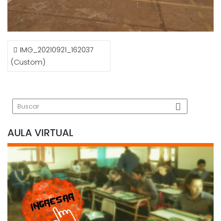
NAVEGACIÓN
IMG_20210921_162037
DE
(Custom)
ENTRADAS
AULA VIRTUAL