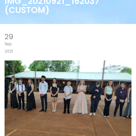
IMG_20210921_162037
(CUSTOM)
29
Sep
2021