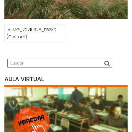
NAVEGACIÓN
IMG_20210928_115330
DE
(Custom)
ENTRADAS
AULA VIRTUAL