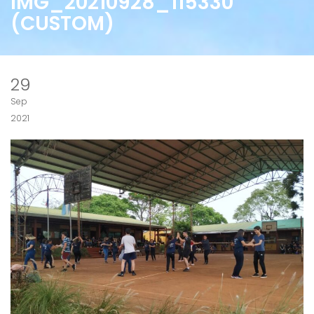
IMG_20210928_115330
(CUSTOM)
29
Sep
2021