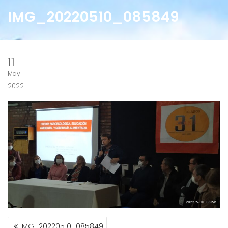
IMG_20220510_085849
11
May
2022
NAVEGACIÓN
IMG_20220510_085849