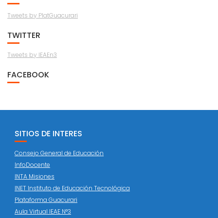
Tweets by PlatGuacurari
TWITTER
Tweets by IEAEn3
FACEBOOK
SITIOS DE INTERES
Consejo General de Educación
InfoDocente
INTA Misiones
INET Instituto de Educación Tecnológica
Plataforma Guacurari
Aula Virtual IEAE N°3