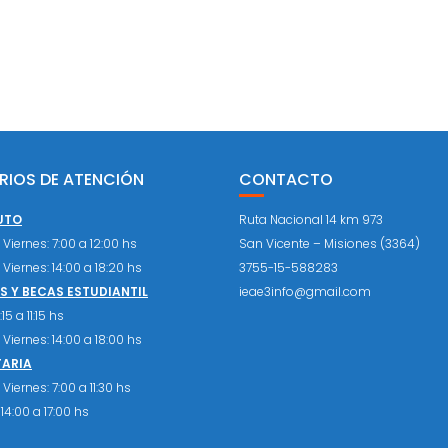
RIOS DE ATENCIÓN
CONTACTO
UTO
Ruta Nacional 14 km 973
Viernes: 7:00 a 12:00 hs
San Vicente – Misiones (3364)
Viernes: 14:00 a 18:20 hs
3755-15-588283
 Y BECAS ESTUDIANTIL
ieae3info@gmail.com
15 a 11:15 hs
Viernes: 14:00 a 18:00 hs
TARIA
Viernes: 7:00 a 11:30 hs
14:00 a 17:00 hs