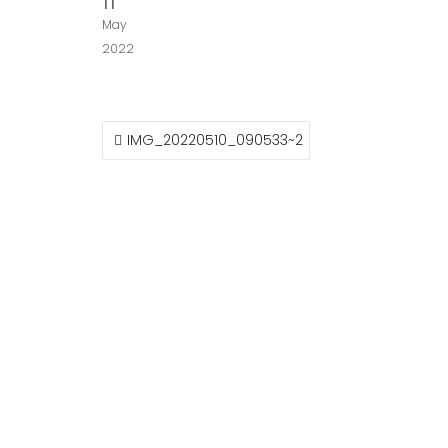
11
May
2022
NAVEGACIÓN
IMG_20220510_090533~2
DE
ENTRADAS