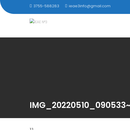
Saltar
3755-588283
ieae3info@gmail.com
al
contenido
IMG_20220510_090533