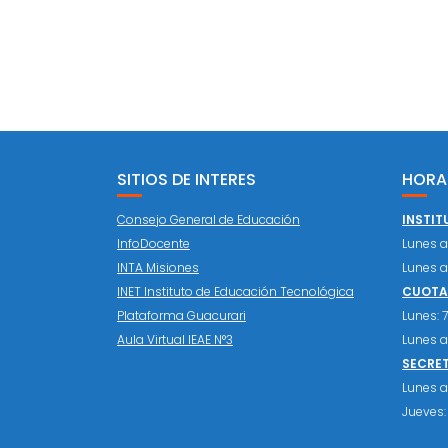
SITIOS DE INTERES
HORA
Consejo General de Educación
INSTIT
InfoDocente
Lunes a 
INTA Misiones
Lunes a 
INET Instituto de Educación Tecnológica
CUOTAS
Plataforma Guacurari
Lunes: 7:
Aula Virtual IEAE N°3
Lunes a 
SECRE
Lunes a 
Jueves: 