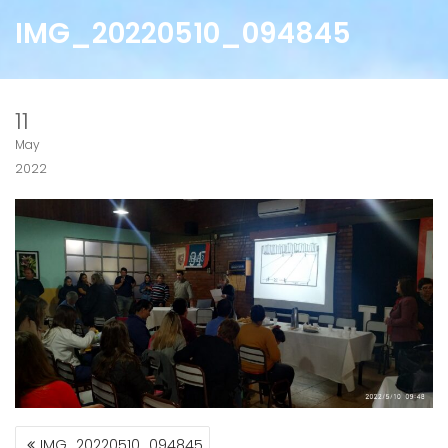
IMG_20220510_094845
11
May
2022
NAVEGACIÓN
IMG_20220510_094845