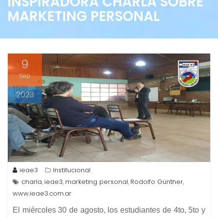
INSPIRADORA CHARLA SOBRE
MARKETING PERSONAL
9
Sep
2023
ieae3
Institucional
charla
ieae3
marketing personal
Rodolfo Günther
,
,
,
,
www.ieae3.com.ar
El miércoles 30 de agosto, los estudiantes de 4to, 5to y