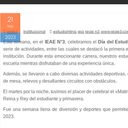
21
Sep
ieae3
Institucional
estudiantina
iea
ieae n3
www.ieae3.co
,
,
,
2023
Esta semana, en el
IEAE N°3
, celebramos el
Día del Estud
serie de actividades, entre las cuales se destacó la primera 
institución. Durante esta emocionante carrera, nuestros est
escuela mientras disfrutaban de una experiencia única.
Además, se llevaron a cabo diversas actividades deportivas, 
de mesa, relevos y desafiantes circuitos con obstáculos.
El martes por la noche, tuvimos el placer de celebrar el «Mati
Reina y Rey del estudiante y primavera.
Fue una semana llena de diversión y deportes que permitie
2023.