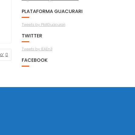
PLATAFORMA GUACURARI
Tweets by PlatGuacurari
TWITTER
Tweets by IEAEn3
o’
FACEBOOK