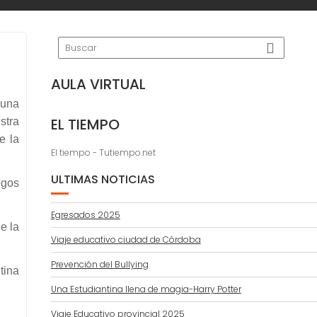
AULA VIRTUAL
 una
EL TIEMPO
stra
e la
El tiempo - Tutiempo.net
ULTIMAS NOTICIAS
egos
Egresados 2025
e la
Viaje educativo ciudad de Córdoba
Prevención del Bullying
tina
Una Estudiantina llena de magia-Harry Potter
Viaje Educativo provincial 2025