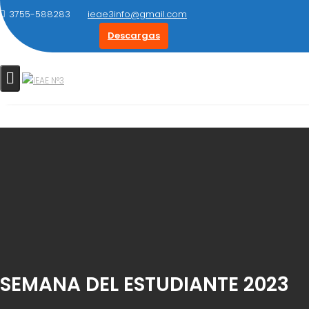
Saltar
3755-588283
ieae3info@gmail.com
al
Descargas
contenido
SEMANA DEL ESTUDIANTE 2023