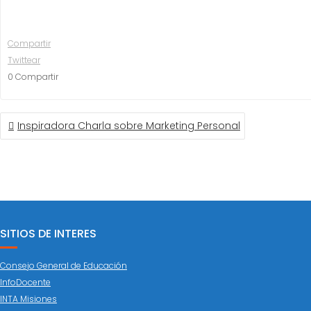
Compartir
Twittear
0
Compartir
NAVEGACIÓN
Inspiradora Charla sobre Marketing Personal
DE
ENTRADAS
SITIOS DE INTERES
Consejo General de Educación
InfoDocente
INTA Misiones