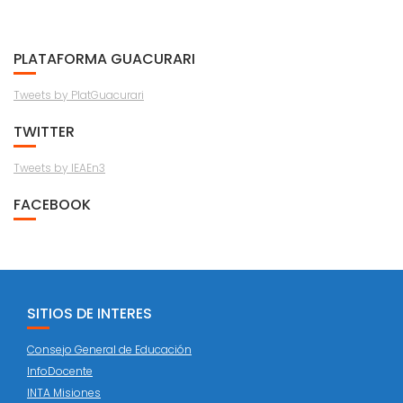
PLATAFORMA GUACURARI
Tweets by PlatGuacurari
TWITTER
Tweets by IEAEn3
FACEBOOK
SITIOS DE INTERES
Consejo General de Educación
InfoDocente
INTA Misiones