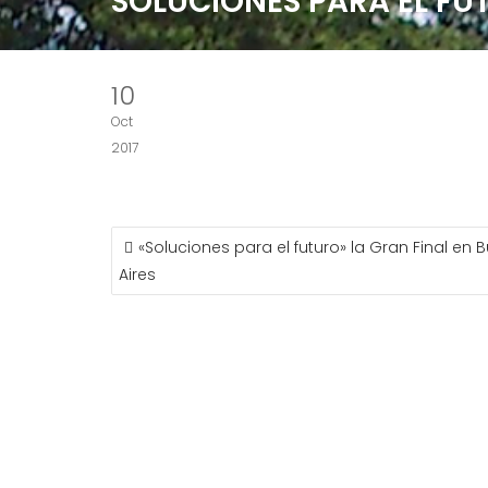
SOLUCIONES PARA EL FU
10
Oct
2017
NAVEGACIÓN
«Soluciones para el futuro» la Gran Final en
DE
Aires
ENTRADAS