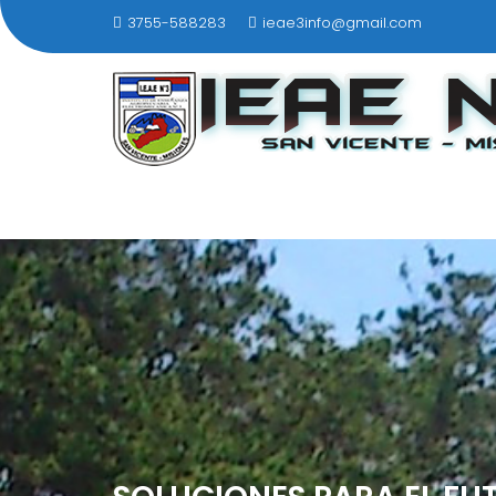
Saltar
3755-588283
ieae3info@gmail.com
al
contenido