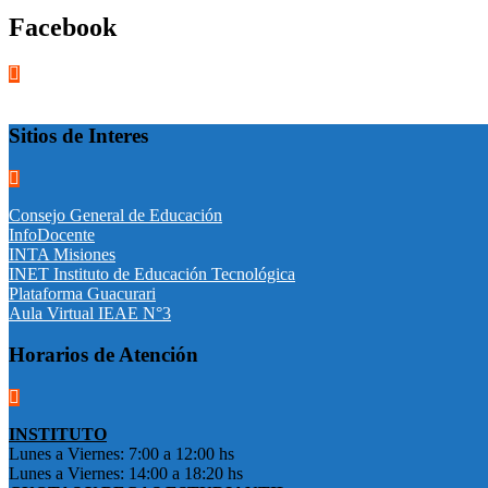
Facebook
Sitios de Interes
Consejo General de Educación
InfoDocente
INTA Misiones
INET Instituto de Educación Tecnológica
Plataforma Guacurari
Aula Virtual IEAE N°3
Horarios de Atención
INSTITUTO
Lunes a Viernes: 7:00 a 12:00 hs
Lunes a Viernes: 14:00 a 18:20 hs