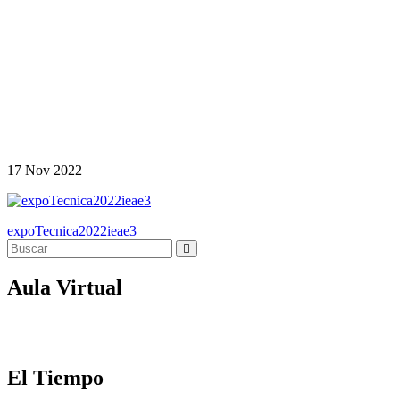
17
Nov
2022
Navegación
expoTecnica2022ieae3
de
entradas
Aula Virtual
El Tiempo