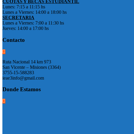
CUOTAS Y BECAS ESTUDIANTIL
Lunes: 7:15 a 11:15 hs
Lunes a Viernes: 14:00 a 18:00 hs
SECRETARIA
Lunes a Viernes: 7:00 a 11:30 hs
Jueves: 14:00 a 17:00 hs
Contacto
Ruta Nacional 14 km 973
San Vicente – Misiones (3364)
3755-15-588283
ieae3info@gmail.com
Donde Estamos