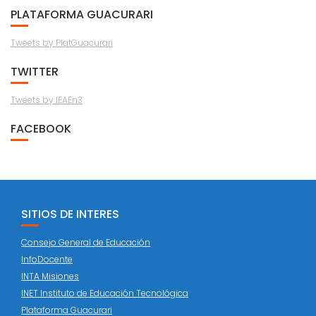
PLATAFORMA GUACURARI
Tweets by PlatGuacurari
TWITTER
Tweets by IEAEn3
FACEBOOK
SITIOS DE INTERES
Consejo General de Educación
InfoDocente
INTA Misiones
INET Instituto de Educación Tecnológica
Plataforma Guacurari