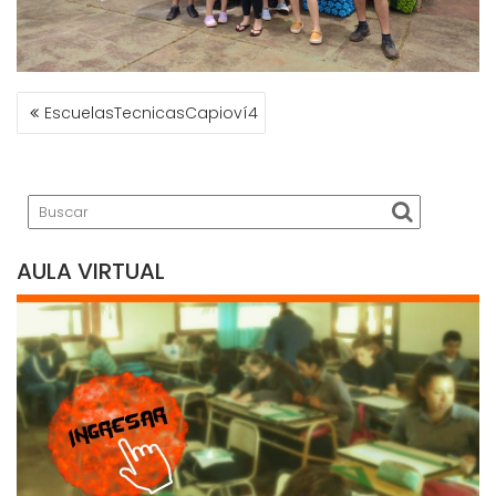
NAVEGACIÓN
EscuelasTecnicasCapioví4
DE
ENTRADAS
AULA VIRTUAL