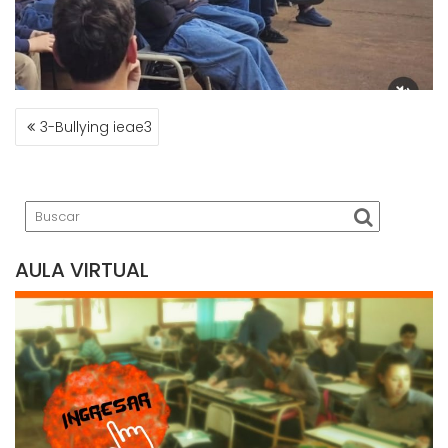
NAVEGACIÓN
3-Bullying ieae3
DE
ENTRADAS
AULA VIRTUAL