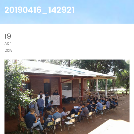
20190416_142921
19
Abr
2019