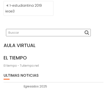
NAVEGACIÓN
1-estudiantina 2019
DE
ieae3
ENTRADAS
AULA VIRTUAL
EL TIEMPO
El tiempo - Tutiempo.net
ULTIMAS NOTICIAS
Egresados 2025