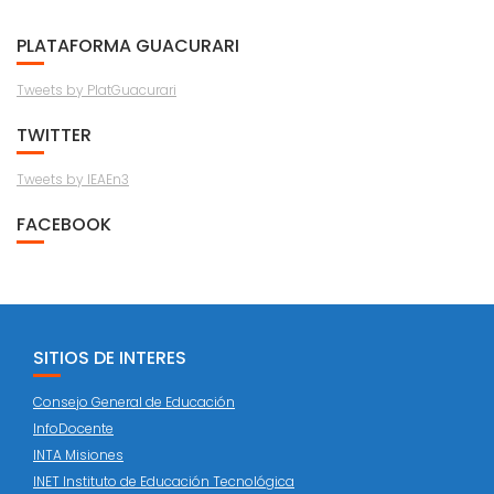
PLATAFORMA GUACURARI
Tweets by PlatGuacurari
TWITTER
Tweets by IEAEn3
FACEBOOK
SITIOS DE INTERES
Consejo General de Educación
InfoDocente
INTA Misiones
INET Instituto de Educación Tecnológica