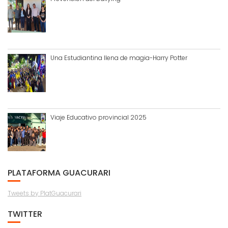
Una Estudiantina llena de magia-Harry Potter
Viaje Educativo provincial 2025
PLATAFORMA GUACURARI
Tweets by PlatGuacurari
TWITTER