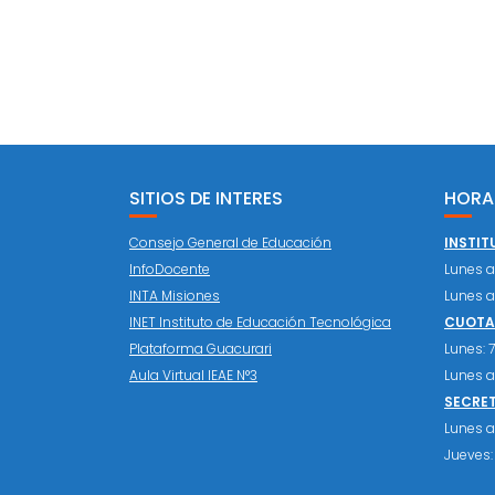
SITIOS DE INTERES
HORA
Consejo General de Educación
INSTIT
InfoDocente
Lunes a 
INTA Misiones
Lunes a 
INET Instituto de Educación Tecnológica
CUOTAS
Plataforma Guacurari
Lunes: 7:
Aula Virtual IEAE N°3
Lunes a 
SECRE
Lunes a 
Jueves: 