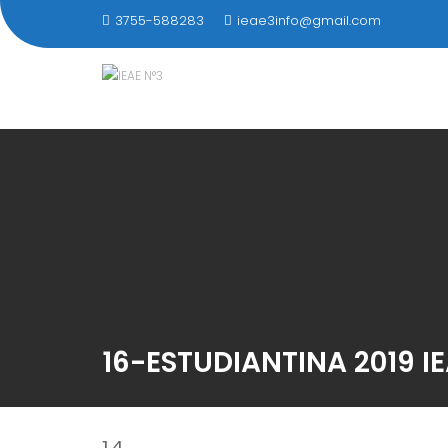
Saltar
3755-588283
ieae3info@gmail.com
al
contenido
16-ESTUDIANTINA 2019 I