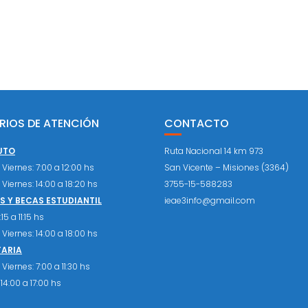
RIOS DE ATENCIÓN
CONTACTO
UTO
Ruta Nacional 14 km 973
Viernes: 7:00 a 12:00 hs
San Vicente – Misiones (3364)
Viernes: 14:00 a 18:20 hs
3755-15-588283
 Y BECAS ESTUDIANTIL
ieae3info@gmail.com
15 a 11:15 hs
Viernes: 14:00 a 18:00 hs
TARIA
Viernes: 7:00 a 11:30 hs
14:00 a 17:00 hs