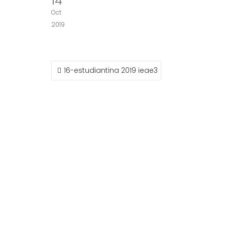
14
Oct
2019
NAVEGACIÓN
16-estudiantina 2019 ieae3
DE
ENTRADAS