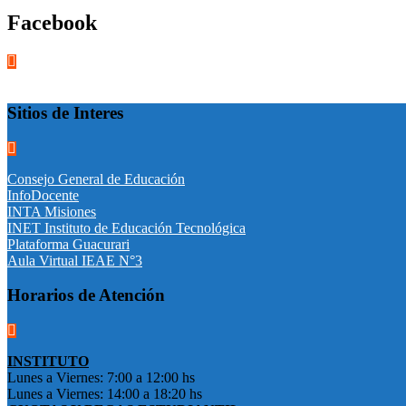
Facebook
Sitios de Interes
Consejo General de Educación
InfoDocente
INTA Misiones
INET Instituto de Educación Tecnológica
Plataforma Guacurari
Aula Virtual IEAE N°3
Horarios de Atención
INSTITUTO
Lunes a Viernes: 7:00 a 12:00 hs
Lunes a Viernes: 14:00 a 18:20 hs