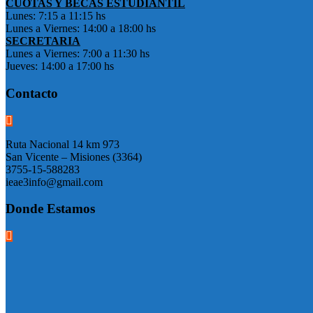
CUOTAS Y BECAS ESTUDIANTIL
Lunes: 7:15 a 11:15 hs
Lunes a Viernes: 14:00 a 18:00 hs
SECRETARIA
Lunes a Viernes: 7:00 a 11:30 hs
Jueves: 14:00 a 17:00 hs
Contacto
Ruta Nacional 14 km 973
San Vicente – Misiones (3364)
3755-15-588283
ieae3info@gmail.com
Donde Estamos