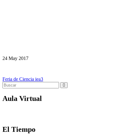
24
May
2017
Navegación
Feria de Ciencia iea3
de
entradas
Aula Virtual
El Tiempo