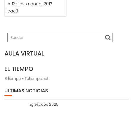
NAVEGACIÓN
13-fiesta anual 2017
DE
ieae3
ENTRADAS
AULA VIRTUAL
EL TIEMPO
El tiempo - Tutiempo.net
ULTIMAS NOTICIAS
Egresados 2025