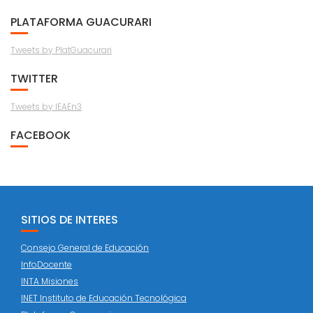
PLATAFORMA GUACURARI
Tweets by PlatGuacurari
TWITTER
Tweets by IEAEn3
FACEBOOK
SITIOS DE INTERES
Consejo General de Educación
InfoDocente
INTA Misiones
INET Instituto de Educación Tecnológica