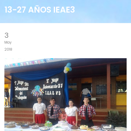
13-27 AÑOS IEAE3
3
May
2018