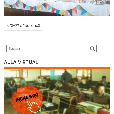
NAVEGACIÓN
13-27 años ieae3
DE
ENTRADAS
AULA VIRTUAL