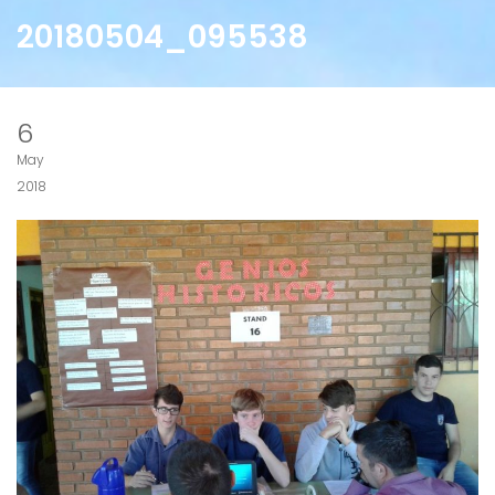
20180504_095538
6
May
2018