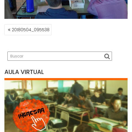
NAVEGACIÓN
20180504_095538
DE
ENTRADAS
AULA VIRTUAL