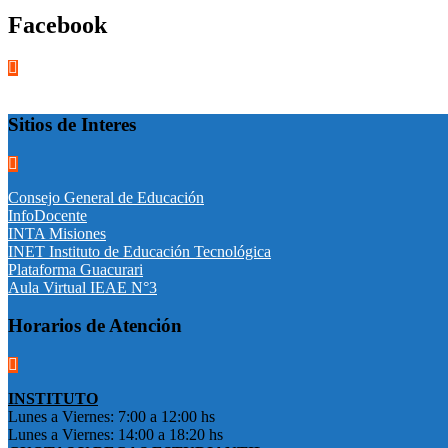
Facebook
Sitios de Interes
Consejo General de Educación
InfoDocente
INTA Misiones
INET Instituto de Educación Tecnológica
Plataforma Guacurari
Aula Virtual IEAE N°3
Horarios de Atención
INSTITUTO
Lunes a Viernes: 7:00 a 12:00 hs
Lunes a Viernes: 14:00 a 18:20 hs