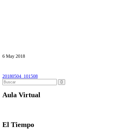
6
May
2018
Navegación
20180504_101508
de
entradas
Aula Virtual
El Tiempo