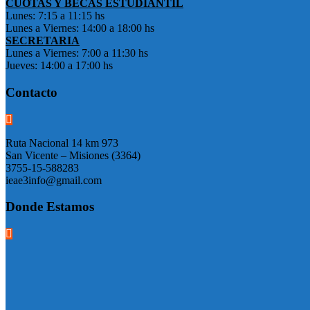
CUOTAS Y BECAS ESTUDIANTIL
Lunes: 7:15 a 11:15 hs
Lunes a Viernes: 14:00 a 18:00 hs
SECRETARIA
Lunes a Viernes: 7:00 a 11:30 hs
Jueves: 14:00 a 17:00 hs
Contacto
Ruta Nacional 14 km 973
San Vicente – Misiones (3364)
3755-15-588283
ieae3info@gmail.com
Donde Estamos