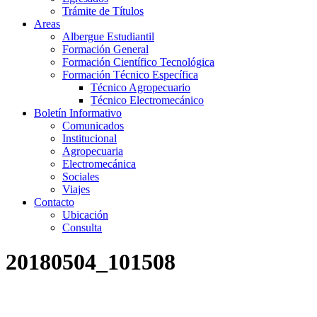
Trámite de Títulos
Areas
Albergue Estudiantil
Formación General
Formación Científico Tecnológica
Formación Técnico Específica
Técnico Agropecuario
Técnico Electromecánico
Boletín Informativo
Comunicados
Institucional
Agropecuaria
Electromecánica
Sociales
Viajes
Contacto
Ubicación
Consulta
20180504_101508