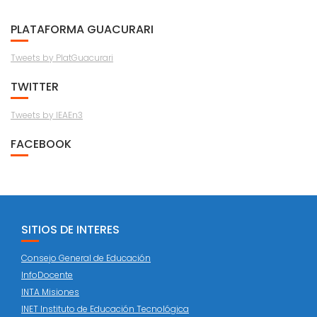
PLATAFORMA GUACURARI
Tweets by PlatGuacurari
TWITTER
Tweets by IEAEn3
FACEBOOK
SITIOS DE INTERES
Consejo General de Educación
InfoDocente
INTA Misiones
INET Instituto de Educación Tecnológica