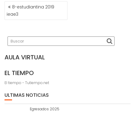
NAVEGACIÓN
8-estudiantina 2019
DE
ieae3
ENTRADAS
AULA VIRTUAL
EL TIEMPO
El tiempo - Tutiempo.net
ULTIMAS NOTICIAS
Egresados 2025