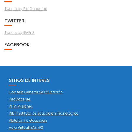
Tweets by PlatGuacurari
TWITTER
Tweets by IEAEn3
FACEBOOK
SITIOS DE INTERES
Consejo General de Educación
InfoDocente
INTA Misiones
INET Instituto de Educación Tecnológica
Plataforma Guacurari
Aula Virtual IEAE N°3