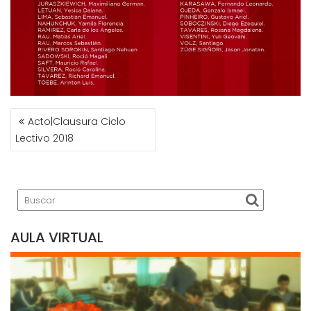
NAVEGACIÓN
Acto|Clausura Ciclo
DE
Lectivo 2018
ENTRADAS
AULA VIRTUAL