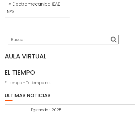
NAVEGACIÓN
Electromecanica IEAE
DE
N°3
ENTRADAS
AULA VIRTUAL
EL TIEMPO
El tiempo - Tutiempo.net
ULTIMAS NOTICIAS
Egresados 2025