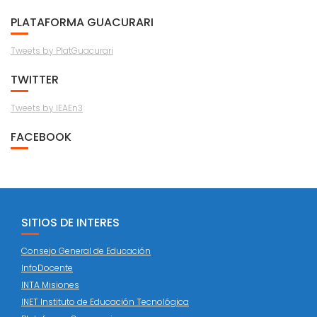
PLATAFORMA GUACURARI
Tweets by PlatGuacurari
TWITTER
Tweets by IEAEn3
FACEBOOK
SITIOS DE INTERES
Consejo General de Educación
InfoDocente
INTA Misiones
INET Instituto de Educación Tecnológica