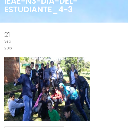
IEAE-N3-DIA-DEL-
ESTUDIANTE_4-3
21
Sep
2016