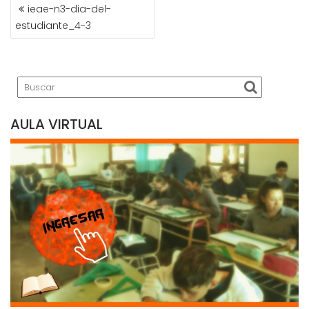
NAVEGACIÓN
ieae-n3-dia-del-
DE
estudiante_4-3
ENTRADAS
AULA VIRTUAL