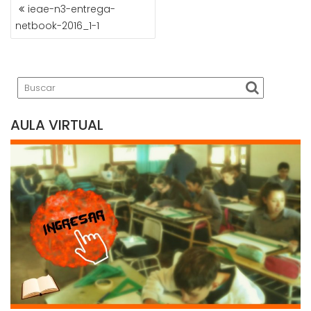
NAVEGACIÓN
ieae-n3-entrega-
DE
netbook-2016_1-1
ENTRADAS
AULA VIRTUAL