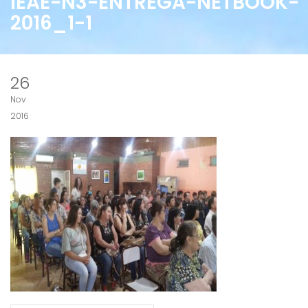
IEAE-N3-ENTREGA-NETBOOK-
2016_1-1
26
Nov
2016