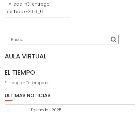
NAVEGACIÓN
ieae-n3-entrega-
DE
netbook-2016_6
ENTRADAS
AULA VIRTUAL
EL TIEMPO
El tiempo - Tutiempo.net
ULTIMAS NOTICIAS
Egresados 2025