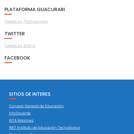
PLATAFORMA GUACURARI
Tweets by PlatGuacurari
TWITTER
Tweets by IEAEn3
FACEBOOK
SITIOS DE INTERES
Consejo General de Educación
InfoDocente
INTA Misiones
INET Instituto de Educación Tecnológica