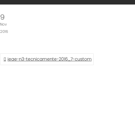
9
Nov
2016
NAVEGACIÓN
ieae-n3-tecnicamente-2016_7-custom
DE
ENTRADAS