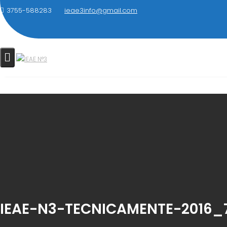
Saltar
3755-588283
ieae3info@gmail.com
al
contenido
IEAE-N3-TECNICAMENTE-2016