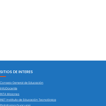
SITIOS DE INTERES
Consejo General de Educación
InfoDocente
INTA Misiones
INET Instituto de Educación Tecnológica
Plataforma Guacurari