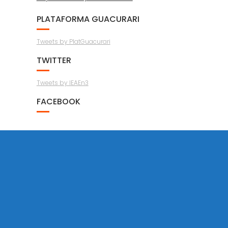
PLATAFORMA GUACURARI
Tweets by PlatGuacurari
TWITTER
Tweets by IEAEn3
FACEBOOK