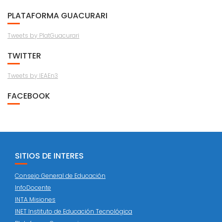
PLATAFORMA GUACURARI
Tweets by PlatGuacurari
TWITTER
Tweets by IEAEn3
FACEBOOK
SITIOS DE INTERES
Consejo General de Educación
InfoDocente
INTA Misiones
INET Instituto de Educación Tecnológica