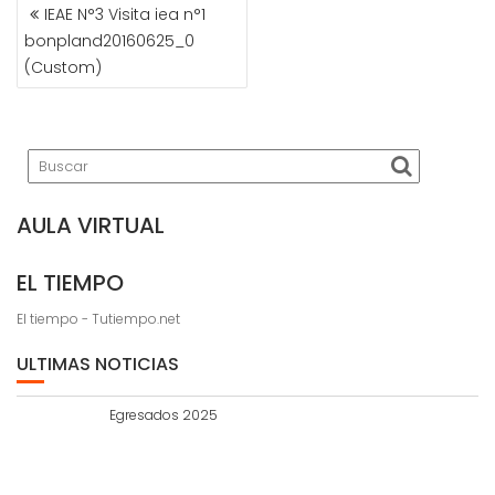
NAVEGACIÓN
IEAE N°3 Visita iea n°1
DE
bonpland20160625_0
ENTRADAS
(Custom)
AULA VIRTUAL
EL TIEMPO
El tiempo - Tutiempo.net
ULTIMAS NOTICIAS
Egresados 2025