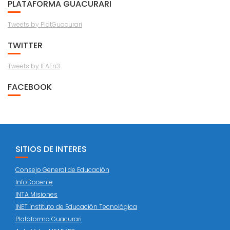
PLATAFORMA GUACURARI
Tweets by PlatGuacurari
TWITTER
Tweets by IEAEn3
FACEBOOK
SITIOS DE INTERES
Consejo General de Educación
InfoDocente
INTA Misiones
INET Instituto de Educación Tecnológica
Plataforma Guacurari