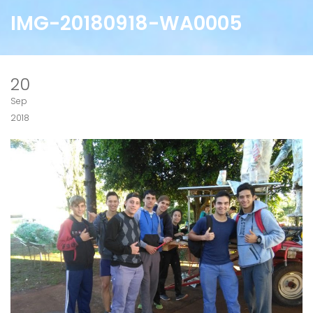
IMG-20180918-WA0005
20
Sep
2018