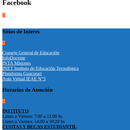
Facebook
Sitios de Interes
Consejo General de Educación
InfoDocente
INTA Misiones
INET Instituto de Educación Tecnológica
Plataforma Guacurari
Aula Virtual IEAE N°3
Horarios de Atención
INSTITUTO
Lunes a Viernes: 7:00 a 12:00 hs
Lunes a Viernes: 14:00 a 18:20 hs
CUOTAS Y BECAS ESTUDIANTIL