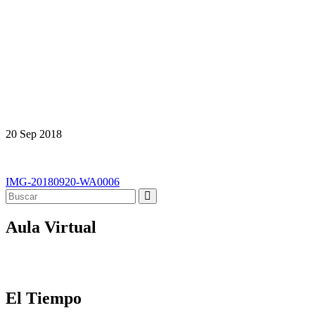
20
Sep
2018
Navegación
IMG-20180920-WA0006
de
entradas
Aula Virtual
El Tiempo