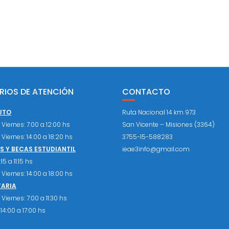
RIOS DE ATENCIÓN
CONTACTO
UTO
Ruta Nacional 14 km 973
Viernes: 7:00 a 12:00 hs
San Vicente – Misiones (3364)
Viernes: 14:00 a 18:20 hs
3755-15-588283
 Y BECAS ESTUDIANTIL
ieae3info@gmail.com
15 a 11:15 hs
Viernes: 14:00 a 18:00 hs
TARIA
Viernes: 7:00 a 11:30 hs
14:00 a 17:00 hs