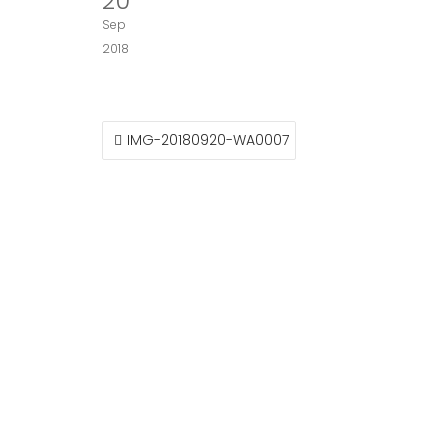
20
Sep
2018
NAVEGACIÓN
IMG-20180920-WA0007
DE
ENTRADAS