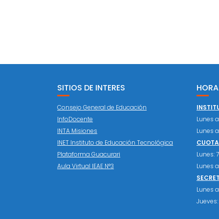
SITIOS DE INTERES
HORA
Consejo General de Educación
INSTIT
InfoDocente
Lunes a 
INTA Misiones
Lunes a 
INET Instituto de Educación Tecnológica
CUOTAS
Plataforma Guacurari
Lunes: 7:
Aula Virtual IEAE N°3
Lunes a 
SECRE
Lunes a 
Jueves: 