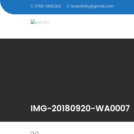
Saltar
3755-588283
ieae3info@gmail.com
al
contenido
IMG-20180920-WA0007