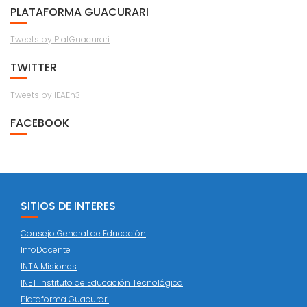
PLATAFORMA GUACURARI
Tweets by PlatGuacurari
TWITTER
Tweets by IEAEn3
FACEBOOK
SITIOS DE INTERES
Consejo General de Educación
InfoDocente
INTA Misiones
INET Instituto de Educación Tecnológica
Plataforma Guacurari