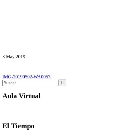
3
May
2019
Navegación
IMG-20190502-WA0053
de
entradas
Aula Virtual
El Tiempo