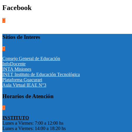
Facebook
Sitios de Interes
Consejo General de Educación
InfoDocente
INTA Misiones
INET Instituto de Educación Tecnológica
Plataforma Guacurari
Aula Virtual IEAE N°3
Horarios de Atención
INSTITUTO
Lunes a Viernes: 7:00 a 12:00 hs
Lunes a Viernes: 14:00 a 18:20 hs