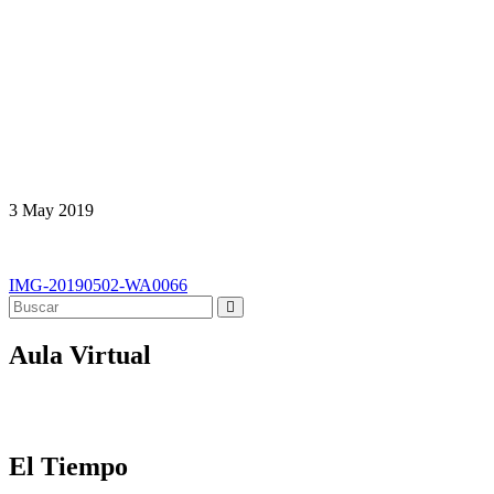
3
May
2019
Navegación
IMG-20190502-WA0066
de
entradas
Aula Virtual
El Tiempo