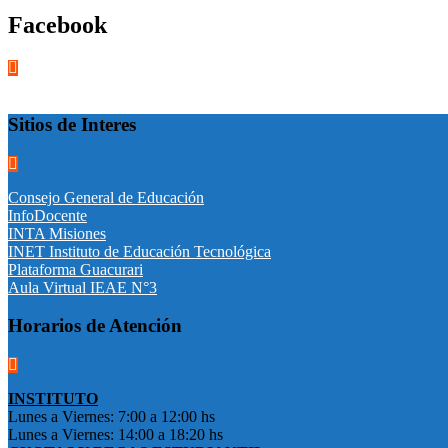
Facebook
Sitios de Interes
Consejo General de Educación
InfoDocente
INTA Misiones
INET Instituto de Educación Tecnológica
Plataforma Guacurari
Aula Virtual IEAE N°3
Horarios de Atención
INSTITUTO
Lunes a Viernes: 7:00 a 12:00 hs
Lunes a Viernes: 14:00 a 18:20 hs