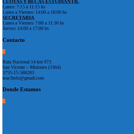
CUOTAS Y BECAS ESTUDIANTIL
Lunes: 7:15 a 11:15 hs
Lunes a Viernes: 14:00 a 18:00 hs
SECRETARIA
Lunes a Viernes: 7:00 a 11:30 hs
Jueves: 14:00 a 17:00 hs
Contacto
Ruta Nacional 14 km 973
San Vicente – Misiones (3364)
3755-15-588283
ieae3info@gmail.com
Donde Estamos