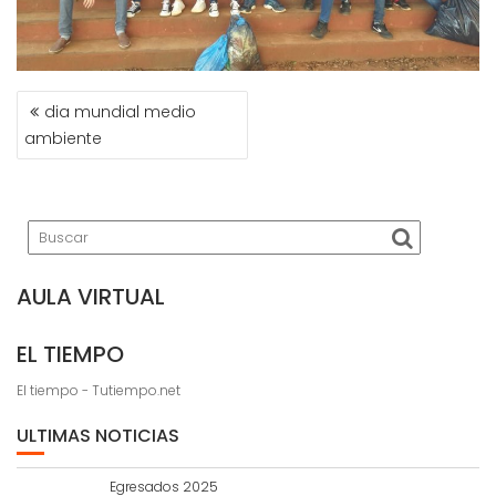
NAVEGACIÓN
dia mundial medio
DE
ambiente
ENTRADAS
AULA VIRTUAL
EL TIEMPO
El tiempo - Tutiempo.net
ULTIMAS NOTICIAS
Egresados 2025