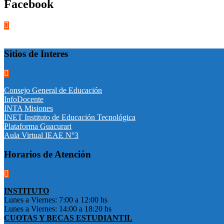
Facebook
Sitios de Interes
Consejo General de Educación
InfoDocente
INTA Misiones
INET Instituto de Educación Tecnológica
Plataforma Guacurari
Aula Virtual IEAE N°3
Horarios de Atención
INSTITUTO
Lunes a Viernes: 7:00 a 12:00 hs
Lunes a Viernes: 14:00 a 18:20 hs
CUOTAS Y BECAS ESTUDIANTIL