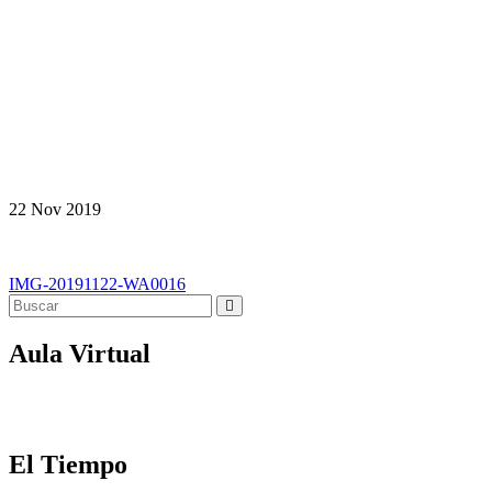
22
Nov
2019
Navegación
IMG-20191122-WA0016
de
entradas
Aula Virtual
El Tiempo