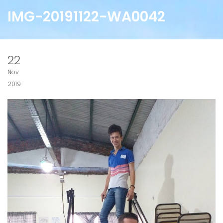
IMG-20191122-WA0042
22
Nov
2019