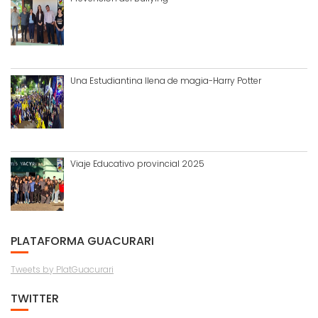
Una Estudiantina llena de magia-Harry Potter
Viaje Educativo provincial 2025
PLATAFORMA GUACURARI
Tweets by PlatGuacurari
TWITTER