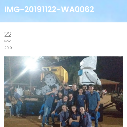
IMG-20191122-WA0062
22
Nov
2019