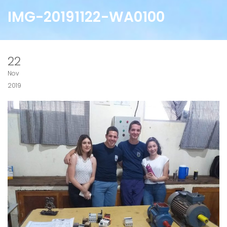
IMG-20191122-WA0100
22
Nov
2019