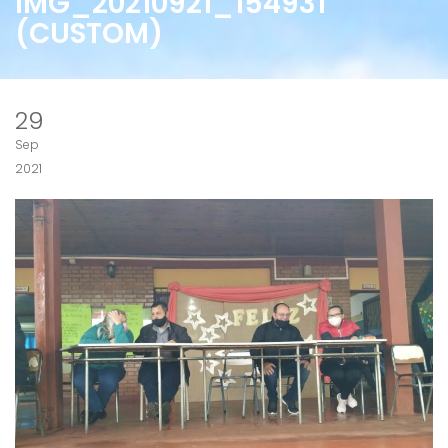
IMG_20210921_154931
(CUSTOM)
29
Sep
2021