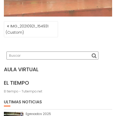
NAVEGACIÓN
IMG_20210921_154931
DE
(Custom)
ENTRADAS
AULA VIRTUAL
EL TIEMPO
El tiempo - Tutiempo.net
ULTIMAS NOTICIAS
Egresados 2025