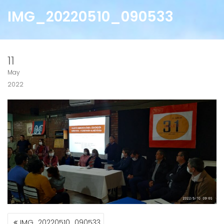
IMG_20220510_090533
11
May
2022
NAVEGACIÓN
IMG_20220510_090533