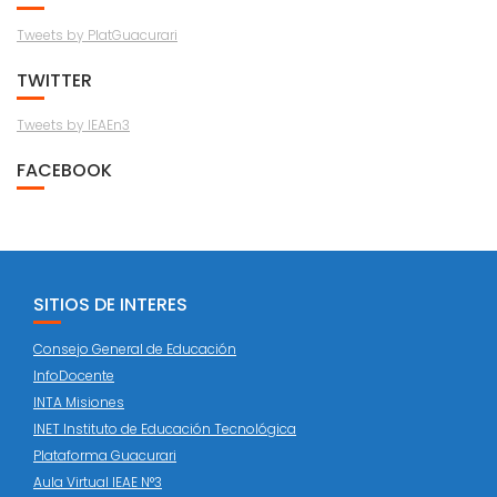
Tweets by PlatGuacurari
TWITTER
Tweets by IEAEn3
FACEBOOK
SITIOS DE INTERES
Consejo General de Educación
InfoDocente
INTA Misiones
INET Instituto de Educación Tecnológica
Plataforma Guacurari
Aula Virtual IEAE N°3